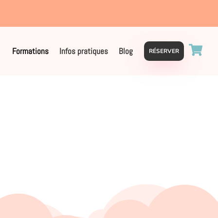

arkociel@gmail.com

Formations
Infos pratiques
Blog
RÉSERVER