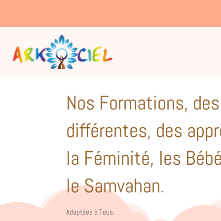
“Être arc-en-ciel, laisser apparaître vos couleu
Nos Formations, des
différentes, des app
la Féminité, les Bébé
le Samvahan.
Adaptées à Tous.